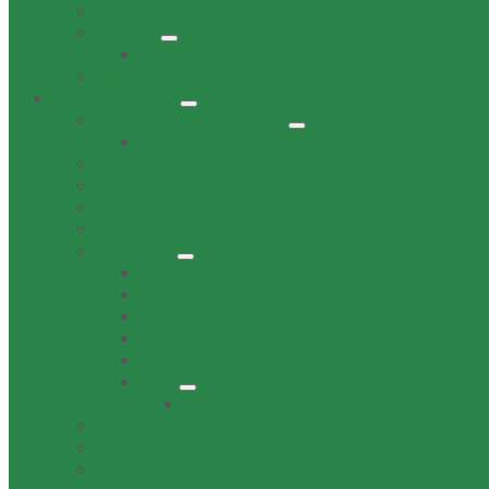
Местоположение
Галерия
Галерия – Архив
Култура, История и Туризъм
Администрация
Кмет на община Белово
Отчет на кмета
Заместник кмет
Секретар
Приемен ден
Дирекции и отдели
Дейности
Социални дейности
Култура
Финанси, Бюджет и счетоводни дейности
Общински финансов бюджет
План и отчет за финансово оздравяване на
МДТ
Банкови сметки
Кметства
Харта на клиента
Планове