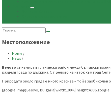
Декларации и регистър на декларациите по ЗП
Контакти
Форма за контакт
Адрес за кореспонденция
Работно време
Search:
Местоположение
Home
/
News
/
Белово
се намира в планински район между български плани
разделя града по дължина. От Белово на изток към град Сеп
Природата около града е много красива – той е заобиколен 
{google_map}Belovo, Bulgaria|width:100%|height:400
{/google