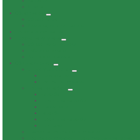
Кариери
Анкета
Oбразование
Образование
Училища, детски градини
Полезна информация
Профил на купувача
Обществени поръчки
Публични покани
Вътрешни правила
Общински съвет
Структура и състав
Председател
Постоянни комисии
Нормативна база
Наредба
Проекти за Наредби
Правилници
Наредби
Проекти за Наредби
Програми
График на постоянните комисии
Постоянни комисии – Предложения и материали