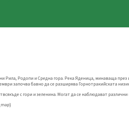
КОНПИ
ни Рила, Родопи и Средна гора. Река Яденица, минаваща през 
тември започва бавно да се разширява Горнотракийската низи
отвсякъде с гори и зеленина. Могат да се наблюдават различн
_map}