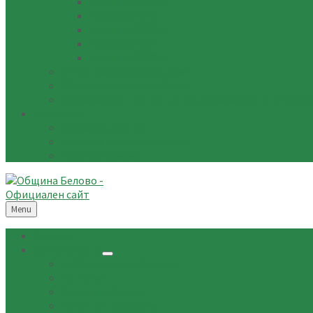
Решения 2018 г.
Решения 2019 г.
Решения 2020 г.
Решения 2021 г.
Решения 2022 г.
Отчет на Общински съвет
Общински съвет на Живо
Декларации и регистър на декларациите по ЗП
Контакти
Форма за контакт
Адрес за кореспонденция
Работно време
Menu
Начало
За общината
Добре дошли в Белово
История
Населени Места
Почетни граждани