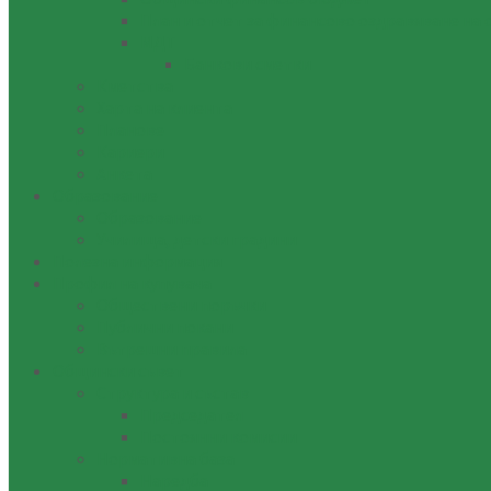
План и отчет за финансово оздравяване на
МДТ
Банкови сметки
Кметства
Харта на клиента
Планове
Кариери
Анкета
Oбразование
Образование
Училища, детски градини
Полезна информация
Профил на купувача
Обществени поръчки
Публични покани
Вътрешни правила
Общински съвет
Структура и състав
Председател
Постоянни комисии
Нормативна база
Наредба