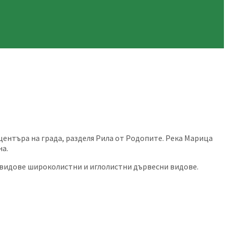
центъра на града, разделя Рила от Родопите. Река Марица
на.
и видове широколистни и иглолистни дървесни видове.