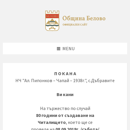
Skip
Skip
Skip
to
to
to
content
right
footer
sidebar
MENU
П О К А Н А
НЧ "Ал. Пипонков – Чапай – 1938г.", с.Дъбравите
Ви кани
На тържество по случай
80 години от създаване на
Читалището
, което ще се
проведе на
08.09.2018г. /събота/